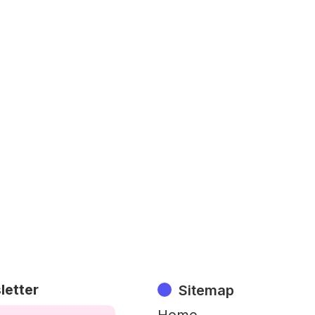
Lorem ipsum dolor sit amet, consectetur adipiscing
ut labore et dolore magna aliqua. Ut enim ad minim
ullamco laboris nisi ut aliquip ex ea commodo conse
reprehenderit in voluptate velit esse cillum dolore e
occaecat cupidatat non proident, sunt in culpa qui o
laborum.
Learn more
letter
Sitemap
Home