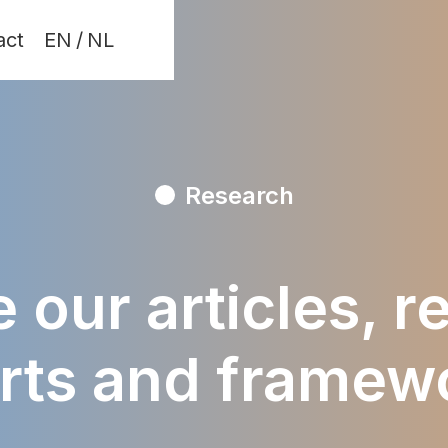
act
EN
/
NL
Research
 our articles, 
rts and framew