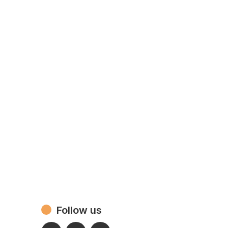
 elit, sed do eiusmod tempor incididunt
 veniam, quis nostrud exercitation
quat. Duis aute irure dolor in
u fugiat nulla pariatur. Excepteur sint
fficia deserunt mollit anim id est
Follow us